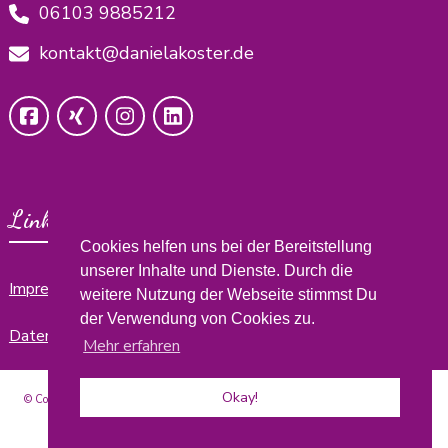
06103 9885212
kontakt@danielakoster.de
Links
Cookies helfen uns bei der Bereitstellung
unserer Inhalte und Dienste. Durch die
Impressum
weitere Nutzung der Webseite stimmst Du
der Verwendung von Cookies zu.
Datenschutzerklärung
Mehr erfahren
Okay!
© Copyright 2026
develop yourself by Daniela
. Alle Rechte vorbehalten.
Blossom
Coach | Entwickelt von
Blossom Themes
. Präsentiert von
WordPress
.
Datenschutzerklärung