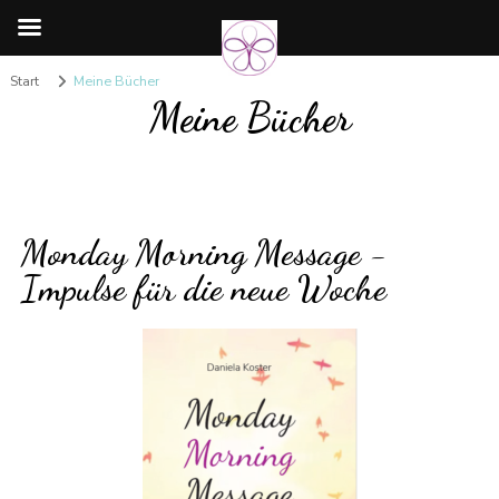
Start
Meine Bücher
Meine Bücher
Monday Morning Message -
Impulse für die neue Woche