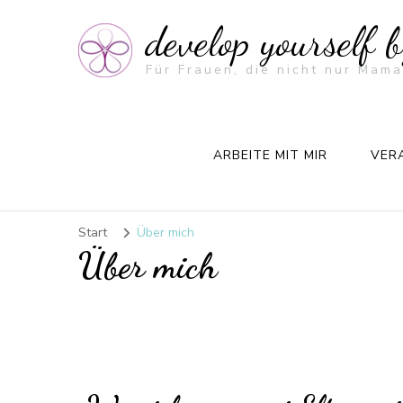
develop yourself 
Für Frauen, die nicht nur Mama
ARBEITE MIT MIR
VER
Start
Über mich
Über mich