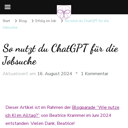
Start
Blog
Erfolg im Job
So nutzt du ChatGPT für die
Jobsuche
So nutzt du ChatGPT für die
Jobsuche
Aktualisiert am
16. August 2024
1 Kommentar
Dieser Artikel ist im Rahmen der
Blogparade “
W
ie nutze
ich KI im
Alltag?
”
von Beatrice Krammer im Juni 2024
entstanden. Vielen Dank, Beatrice!