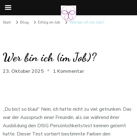
Start
Blog
Erfolg im Job
Wer bin ich (im Job)?
Wer bin ich (im Job)?
zu
23. Oktober 2025
1 Kommentar
Wer
bin
ich
(im
„Du bist so blau!“ Nein, ich hatte nicht zu viel getrunken. Das
Job)?
war der Ausspruch einer Freundin, als sie während ihrer
Ausbildung den DISG Persönlichkeitstest kennen gelernt
hatte. Dieser Test sortiert bestimmte Farben den