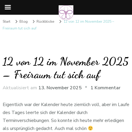
Start
Blog
Rückblicke
12 von 12 im November 2025 –
Freiraum tut sich auf
12 von 12 im November 2025
– Freiraum tut sich auf
zu
Aktualisiert am
13. November 2025
1 Kommentar
12
von
Eigentlich war der Kalender heute ziemlich voll, aber im Laufe
12
des Tages leerte sich der Kalender durch
im
Terminverschiebungen. So konnte ich heute mehr erledigen
Nove
als ursprünglich gedacht. Auch mal schön