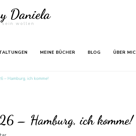
by Daniela
 sein wollen
TALTUNGEN
MEINE BÜCHER
BLOG
ÜBER MI
26 – Hamburg, ich komme!
026 – Hamburg, ich komme!
zu
tar