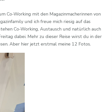
12
von
zum Co-Working mit den Magazinmacherinnen von
12
gazinfamily und ich freue mich riesig auf das
im
tehen Co-Working, Austausch und natürlich auch
Juni
eitag dabei. Mehr zu dieser Reise wirst du in der
2026
sen. Aber hier jetzt erstmal meine 12 Fotos.
–
Hamburg,
ich
komme!