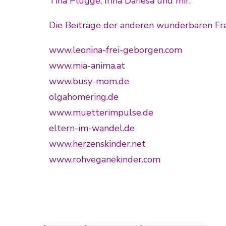
Tina Plugge
,
Irina Danesa
und mir.
Die Beiträge der anderen wunderbaren Fra
www.leonina-frei-geborgen.com
www.mia-anima.at
www.busy-mom.de
olgahomering.de
www.muetterimpulse.de
eltern-im-wandel.de
www.herzenskinder.net
www.rohveganekinder.com