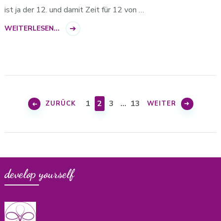
ist ja der 12. und damit Zeit für 12 von …
WEITERLESEN...
Beitragsnavigation
SEITE
SEITE
SEITE
SEITE
1
2
3
…
13
ZURÜCK
WEITER
develop yourself