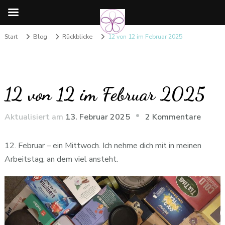
Start
Blog
Rückblicke
12 von 12 im Februar 2025
12 von 12 im Februar 2025
zu
Aktualisiert am
13. Februar 2025
2 Kommentare
12
von
12. Februar – ein Mittwoch. Ich nehme dich mit in meinen
12
Arbeitstag, an dem viel ansteht.
im
Februa
2025