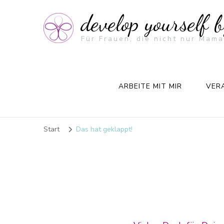
develop yourself 
Für Frauen, die nicht nur Mama
ARBEITE MIT MIR
VER
Start
Das hat geklappt!