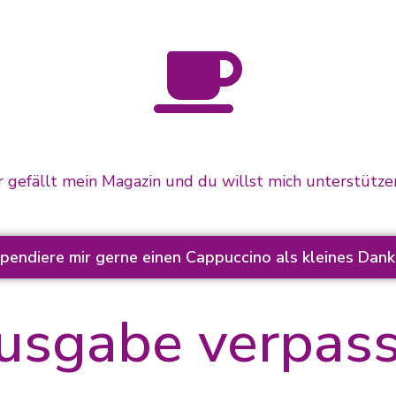
r gefällt mein Magazin und du willst mich unterstütz
pendiere mir gerne einen Cappuccino als kleines Dan
usgabe verpass