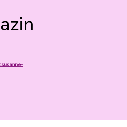
azin
.susanne-