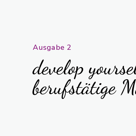
Ausgabe 2
develop yours
berufstätige 