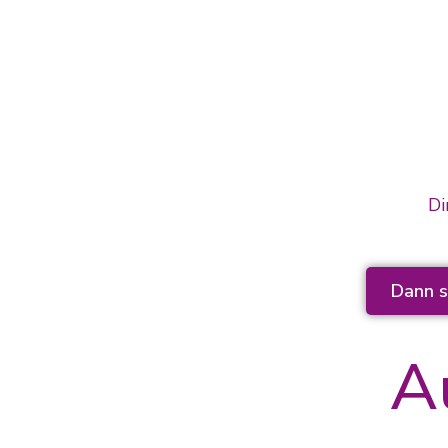
Di
Dann s
A