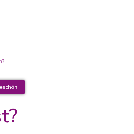
en?
keschön
t?