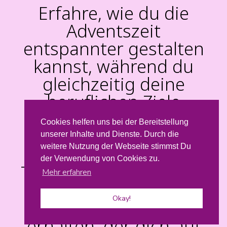
Erfahre, wie du die
Adventszeit
entspannter gestalten
kannst, während du
gleichzeitig deine
beruflichen Ziele
verfolgst und die Zeit
Cookies helfen uns bei der Bereitstellung
mit deiner Familie in
unserer Inhalte und Dienste. Durch die
weitere Nutzung der Webseite stimmst Du
vollen Zügen genießt.
der Verwendung von Cookies zu.
Trage dich hier ein, um
Mehr erfahren
meinen exklusiven
Okay!
Adventskalender zu
erhalten, der dich auf